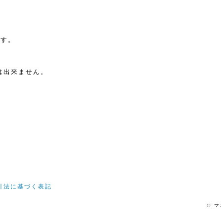
ます。
は出来ません。
引法に基づく表記
© マ